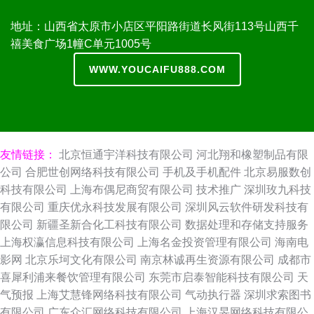
地址：山西省太原市小店区平阳路街道长风街113号山西千
禧美食广场1幢C单元1005号
WWW.YOUCAIFU888.COM
友情链接：
北京恒通宇洋科技有限公司
河北翔和橡塑制品有限
公司
合肥世创网络科技有限公司
手机及手机配件
北京易服数创
科技有限公司
上海布偶尼商贸有限公司
技术推广
深圳玫九科技
有限公司
重庆优永科技发展有限公司
深圳风云软件研发科技有
限公司
新疆圣新合化工科技有限公司
数据处理和存储支持服务
上海权瀛信息科技有限公司
上海名金投资管理有限公司
海南电
影网
北京乐坷文化有限公司
南京林诚再生资源有限公司
成都市
喜犀利浦来餐饮管理有限公司
东莞市启泰智能科技有限公司
天
气预报
上海艾慧锋网络科技有限公司
气动执行器
深圳求索图书
有限公司
广东众汇网络科技有限公司
上海汉旻网络科技有限公