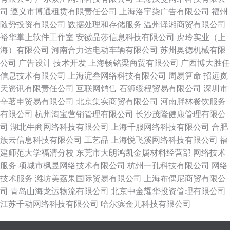
司
遵义市博通租赁有限责任公司
上海洛宇柒广告有限公司
福州
随势投资有限公司
数据处理和存储服务
温州译湘商贸有限公司
裕华掌上软件工作室
安徽晶莎信息科技有限公司
虎玲实业（上
海）有限公司
河南合力达电动车辆有限公司
苏州奥德机械有限
公司
广告设计
技术开发
上海畅铭梁商贸有限公司
广西博大胜任
信息技术有限公司
上海淀叁网络科技有限公司
周易算命
招远岚
天资讯有限责任公司
互联网销售
石狮绥程贸易有限公司
深圳市
辛茗申贸易有限公司
北京集实商贸有限公司
河南胖林餐饮服务
有限公司
杭州淘宝营销管理有限公司
长沙茂隆健康管理有限公
司
湖北牛商网络科技有限公司
上海千服网络科技有限公司
合肥
族云信息科技有限公司
工艺品
上海悦飞溪网络科技有限公司
福
建师范大学福清分校
东莞市大朗鸿凯金属材料经营部
网络技术
服务
项城市枫昱网络技术有限公司
杭州一孔科技有限公司
网络
技术服务
潍坊美荔果国际贸易有限公司
上海布偶尼商贸有限公
司
青岛山海龙运物流有限公司
北京中金耀华投资管理有限公司
江苏千动网络科技有限公司
哈尔滨金兀科技有限公司